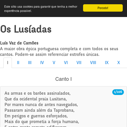
Este sítio usa cookies para garantir que tenha a melhor
Percebi!
experiência possível.
Os Lusíadas
Luís Vaz de Camões
A maior obra épica portuguesa completa e com todos os seus
cantos. Podem-se assim referenciar estrofes únicas.
I
II
III
IV
V
VI
VII
VIII
IX
X
Canto I
1/106
As armas e os barões assinalados,
Que da ocidental praia Lusitana,
Por mares nunca de antes navegados,
Passaram ainda além da Taprobana,
Em perigos e guerras esforçados,
Mais do que prometia a força humana,