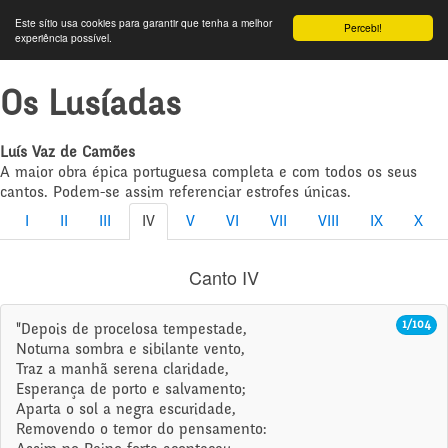
Este sítio usa cookies para garantir que tenha a melhor
Percebi!
experiência possível.
Os Lusíadas
Luís Vaz de Camões
A maior obra épica portuguesa completa e com todos os seus
cantos. Podem-se assim referenciar estrofes únicas.
I
II
III
IV
V
VI
VII
VIII
IX
X
Canto IV
1/104
"Depois de procelosa tempestade,
Noturna sombra e sibilante vento,
Traz a manhã serena claridade,
Esperança de porto e salvamento;
Aparta o sol a negra escuridade,
Removendo o temor do pensamento: