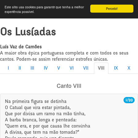
Este sítio usa cookies para garantir que tenha a melhor
Percebi!
experiência possível.
Os Lusíadas
Luís Vaz de Camões
A maior obra épica portuguesa completa e com todos os seus
cantos. Podem-se assim referenciar estrofes únicas.
I
II
III
IV
V
VI
VII
VIII
IX
X
Canto VIII
1/99
Na primeira figura se detinha
O Catual que vira estar pintada,
Que por divisa um ramo na mão tinha,
A barba branca, longa e penteada:
"Quem era, e por que causa lhe convinha
A divisa, que tem na mão tomada?"