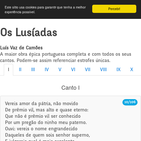
Este sítio usa cookies para garantir que tenha a melhor
Percebi!
experiência possível.
Os Lusíadas
Luís Vaz de Camões
A maior obra épica portuguesa completa e com todos os seus
cantos. Podem-se assim referenciar estrofes únicas.
I
II
III
IV
V
VI
VII
VIII
IX
X
Canto I
10/106
Vereis amor da pátria, não movido
De prêmio vil, mas alto e quase eterno:
Que não é prêmio vil ser conhecido
Por um pregão do ninho meu paterno.
Ouvi: vereis o nome engrandecido
Daqueles de quem sois senhor superno,