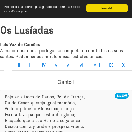
Este sítio usa cookies para garantir que tenha a melhor
Percebi!
experiência possível.
Os Lusíadas
Luís Vaz de Camões
A maior obra épica portuguesa completa e com todos os seus
cantos. Podem-se assim referenciar estrofes únicas.
I
II
III
IV
V
VI
VII
VIII
IX
X
Canto I
13/106
Pois se a troco de Carlos, Rei de França,
Ou de César, quereis igual memória,
Vede o primeiro Afonso, cuja lança
Escura faz qualquer estranha glória;
E aquele que a seu Reino a segurança
Deixou com a grande e próspera vitória;