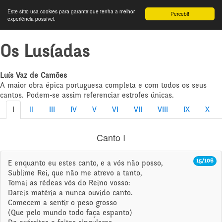
Este sítio usa cookies para garantir que tenha a melhor
Percebi!
experiência possível.
Os Lusíadas
Luís Vaz de Camões
A maior obra épica portuguesa completa e com todos os seus
cantos. Podem-se assim referenciar estrofes únicas.
I
II
III
IV
V
VI
VII
VIII
IX
X
Canto I
15/106
E enquanto eu estes canto, e a vós não posso,
Sublime Rei, que não me atrevo a tanto,
Tomai as rédeas vós do Reino vosso:
Dareis matéria a nunca ouvido canto.
Comecem a sentir o peso grosso
(Que pelo mundo todo faça espanto)