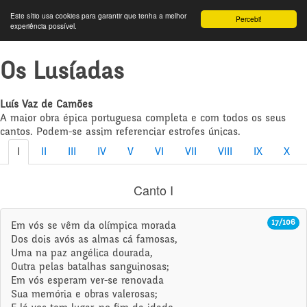
Este sítio usa cookies para garantir que tenha a melhor
Percebi!
experiência possível.
Os Lusíadas
Luís Vaz de Camões
A maior obra épica portuguesa completa e com todos os seus
cantos. Podem-se assim referenciar estrofes únicas.
I
II
III
IV
V
VI
VII
VIII
IX
X
Canto I
17/106
Em vós se vêm da olímpica morada
Dos dois avós as almas cá famosas,
Uma na paz angélica dourada,
Outra pelas batalhas sanguinosas;
Em vós esperam ver-se renovada
Sua memória e obras valerosas;