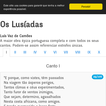
Este sítio usa cookies para garantir que tenha a melhor
Percebi!
experiência possível.
Os Lusíadas
Luís Vaz de Camões
A maior obra épica portuguesa completa e com todos os seus
cantos. Podem-se assim referenciar estrofes únicas.
I
II
III
IV
V
VI
VII
VIII
IX
X
Canto I
29/106
"E porque, como vistes, têm passados
Na viagem tão ásperos perigos,
Tantos climas e céus experimentados,
Tanto furor de ventos inimigos,
Que sejam, determino, agasalhados
Nesta costa africana, como amigos.