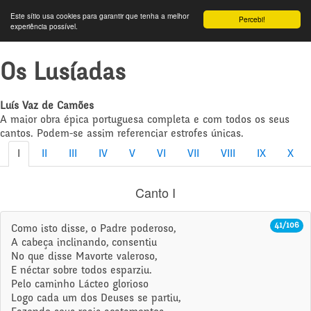
Este sítio usa cookies para garantir que tenha a melhor
Percebi!
experiência possível.
Os Lusíadas
Luís Vaz de Camões
A maior obra épica portuguesa completa e com todos os seus
cantos. Podem-se assim referenciar estrofes únicas.
I
II
III
IV
V
VI
VII
VIII
IX
X
Canto I
41/106
Como isto disse, o Padre poderoso,
A cabeça inclinando, consentiu
No que disse Mavorte valeroso,
E néctar sobre todos esparziu.
Pelo caminho Lácteo glorioso
Logo cada um dos Deuses se partiu,