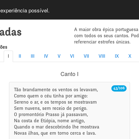
 experiência possível.
A maior obra épica portuguesa
íadas
com todos os seus cantos. Po
referenciar estrofes únicas.
mões
I
II
III
IV
V
VI
VII
VIII
IX
X
Canto I
43/106
Tão brandamente os ventos os levavam,
Como quem o céu tinha por amigo:
Sereno o ar, e os tempos se mostravam
Sem nuvens, sem receio de perigo.
O promontório Prasso já passavam,
Na costa de Etiópia, nome antigo,
Quando o mar descobrindo lhe mostrava
Novas ilhas, que em torno cerca e lava.