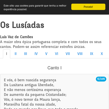
Este sítio usa cookies para garantir que tenha a melhor
Percebi!
experiência possível.
Os Lusíadas
Luís Vaz de Camões
A maior obra épica portuguesa completa e com todos os seus
cantos. Podem-se assim referenciar estrofes únicas.
I
II
III
IV
V
VI
VII
VIII
IX
X
Canto I
6/106
E vós, ó bem nascida segurança
Da Lusitana antígua liberdade,
E não menos certíssima esperança
De aumento da pequena Cristandade;
Vós, ó novo temor da Maura lança,
Maravilha fatal da nossa idade,