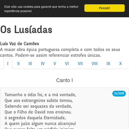
Este sítio usa cookies para garantir que tenha a melhor
Percebi!
experiência possível.
Os Lusíadas
Luís Vaz de Camões
A maior obra épica portuguesa completa e com todos os seus
cantos. Podem-se assim referenciar estrofes únicas.
I
II
III
IV
V
VI
VII
VIII
IX
X
Canto I
71/106
Tamanho o ódio foi, e a má vontade,
Que aos estrangeiros súbito tomou,
Sabendo ser sequazes da verdade,
Que o Filho de David nos ensinou.
ó segredos daquela Eternidade,
A quem juízo algum nunca alcançou!