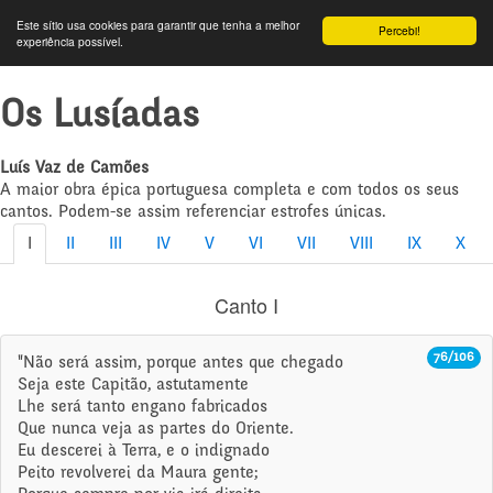
Este sítio usa cookies para garantir que tenha a melhor
Percebi!
experiência possível.
Os Lusíadas
Luís Vaz de Camões
A maior obra épica portuguesa completa e com todos os seus
cantos. Podem-se assim referenciar estrofes únicas.
I
II
III
IV
V
VI
VII
VIII
IX
X
Canto I
76/106
"Não será assim, porque antes que chegado
Seja este Capitão, astutamente
Lhe será tanto engano fabricados
Que nunca veja as partes do Oriente.
Eu descerei à Terra, e o indignado
Peito revolverei da Maura gente;