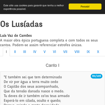
Este sítio usa cookies para garantir que tenha a melhor
Percebi!
experiência possível.
Os Lusíadas
Luís Vaz de Camões
A maior obra épica portuguesa completa e com todos os seus
cantos. Podem-se assim referenciar estrofes únicas.
I
II
III
IV
V
VI
VII
VIII
IX
X
Canto I
80/106
"E também sei que tem determinado
De vir por água a terra muito cedo
O Capitão dos seus acompanhado,
Que da tensão danada nasce o medo.
Tu deves de ir também co'os teus armado
Esperá-lo em cilada, oculto e quedo;