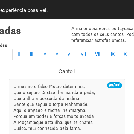
 experiência possível.
A maior obra épica portuguesa
íadas
com todos os seus cantos. Po
referenciar estrofes únicas.
mões
I
II
III
IV
V
VI
VII
VIII
IX
X
Canto I
99/106
O mesmo o falso Mouro determina,
Que o seguro Cristão lhe manda e pede;
Que a ilha é possuída da malina
Gente que segue o torpe Mahamede.
Aqui o engano e morte lhe imagina,
Porque em poder e forças muito excede
A Moçambique esta ilha, que se chama
Quíloa, mui conhecida pela fama.