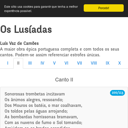
Este sítio usa cookies para garantir que tenha a melhor
Percebi!
experiência possível.
Os Lusíadas
Luís Vaz de Camões
A maior obra épica portuguesa completa e com todos os seus
cantos. Podem-se assim referenciar estrofes únicas.
I
II
III
IV
V
VI
VII
VIII
IX
X
Canto II
100/113
Sonorosas trombetas incitavam
Os ânimos alegres, ressoando;
Dos Mouros os batéis, o mar coalhavam,
Os toldos pelas águas arrojando;
As bombardas horríssonas bramavam,
Com as nuvens de fumo o Sol tomando;