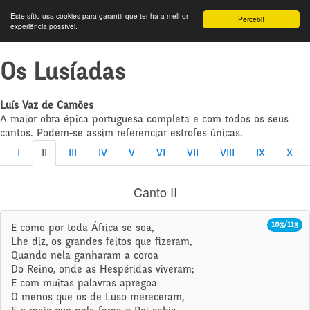
Este sítio usa cookies para garantir que tenha a melhor
Percebi!
experiência possível.
Os Lusíadas
Luís Vaz de Camões
A maior obra épica portuguesa completa e com todos os seus
cantos. Podem-se assim referenciar estrofes únicas.
I
II
III
IV
V
VI
VII
VIII
IX
X
Canto II
103/113
E como por toda África se soa,
Lhe diz, os grandes feitos que fizeram,
Quando nela ganharam a coroa
Do Reino, onde as Hespéridas viveram;
E com muitas palavras apregoa
O menos que os de Luso mereceram,