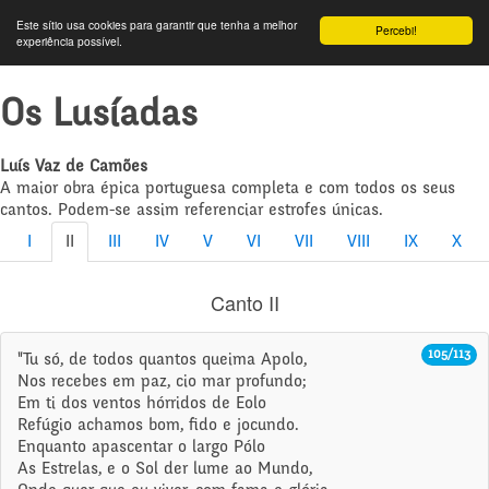
Este sítio usa cookies para garantir que tenha a melhor
Percebi!
experiência possível.
Os Lusíadas
Luís Vaz de Camões
A maior obra épica portuguesa completa e com todos os seus
cantos. Podem-se assim referenciar estrofes únicas.
I
II
III
IV
V
VI
VII
VIII
IX
X
Canto II
105/113
"Tu só, de todos quantos queima Apolo,
Nos recebes em paz, cio mar profundo;
Em ti dos ventos hórridos de Eolo
Refúgio achamos bom, fido e jocundo.
Enquanto apascentar o largo Pólo
As Estrelas, e o Sol der lume ao Mundo,