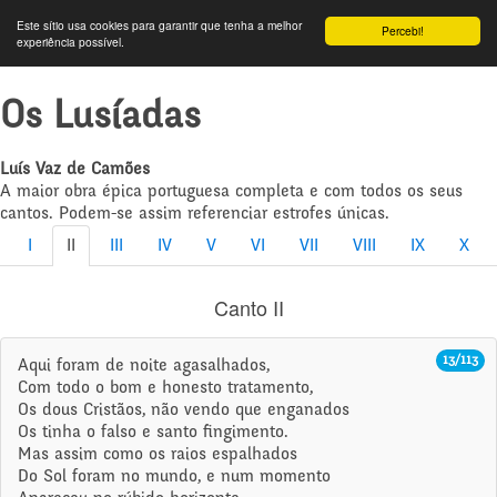
Este sítio usa cookies para garantir que tenha a melhor
Percebi!
experiência possível.
Os Lusíadas
Luís Vaz de Camões
A maior obra épica portuguesa completa e com todos os seus
cantos. Podem-se assim referenciar estrofes únicas.
I
II
III
IV
V
VI
VII
VIII
IX
X
Canto II
13/113
Aqui foram de noite agasalhados,
Com todo o bom e honesto tratamento,
Os dous Cristãos, não vendo que enganados
Os tinha o falso e santo fingimento.
Mas assim como os raios espalhados
Do Sol foram no mundo, e num momento