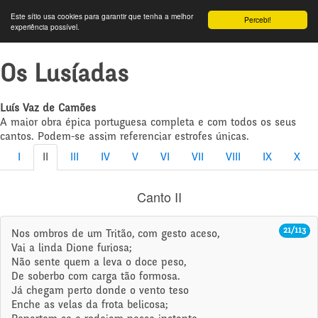
Este sítio usa cookies para garantir que tenha a melhor
Percebi!
experiência possível.
Os Lusíadas
Luís Vaz de Camões
A maior obra épica portuguesa completa e com todos os seus
cantos. Podem-se assim referenciar estrofes únicas.
I
II
III
IV
V
VI
VII
VIII
IX
X
Canto II
21/113
Nos ombros de um Tritão, com gesto aceso,
Vai a linda Dione furiosa;
Não sente quem a leva o doce peso,
De soberbo com carga tão formosa.
Já chegam perto donde o vento teso
Enche as velas da frota belicosa;