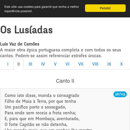
Este sítio usa cookies para garantir que tenha a melhor
Percebi!
experiência possível.
Os Lusíadas
Luís Vaz de Camões
A maior obra épica portuguesa completa e com todos os seus
cantos. Podem-se assim referenciar estrofes únicas.
I
II
III
IV
V
VI
VII
VIII
IX
X
Canto II
56/113
Como isto disse, manda o consagrado
Filho de Maia à Terra, por que tenha
Um pacífico porto o sossegado,
Para onde sem receio a frota venha;
E, para que em Mombaça, aventurado,
O forte Capitão se não detenha,