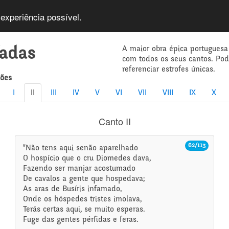
 experiência possível.
A maior obra épica portuguesa
íadas
com todos os seus cantos. Po
referenciar estrofes únicas.
mões
I
II
III
IV
V
VI
VII
VIII
IX
X
Canto II
62/113
"Não tens aqui senão aparelhado
O hospício que o cru Diomedes dava,
Fazendo ser manjar acostumado
De cavalos a gente que hospedava;
As aras de Busíris infamado,
Onde os hóspedes tristes imolava,
Terás certas aqui, se muito esperas.
Fuge das gentes pérfidas e feras.