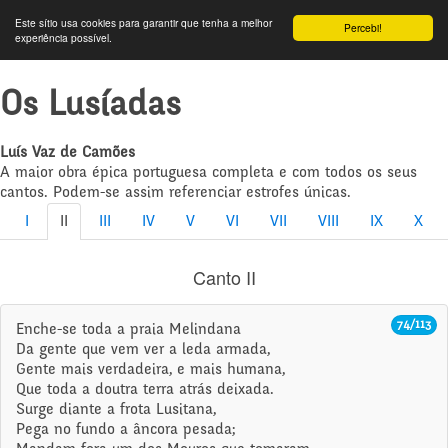
Este sítio usa cookies para garantir que tenha a melhor
Percebi!
experiência possível.
Os Lusíadas
Luís Vaz de Camões
A maior obra épica portuguesa completa e com todos os seus
cantos. Podem-se assim referenciar estrofes únicas.
I
II
III
IV
V
VI
VII
VIII
IX
X
Canto II
74/113
Enche-se toda a praia Melindana
Da gente que vem ver a leda armada,
Gente mais verdadeira, e mais humana,
Que toda a doutra terra atrás deixada.
Surge diante a frota Lusitana,
Pega no fundo a âncora pesada;