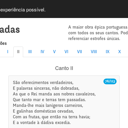
 experiência possível.
A maior obra épica portuguesa
íadas
com todos os seus cantos. Po
referenciar estrofes únicas.
mões
I
II
III
IV
V
VI
VII
VIII
IX
X
Canto II
76/113
São oferecimentos verdadeiros,
E palavras sinceras, não dobradas,
As que o Rei manda aos nobres cavaleiros,
Que tanto mar e terras tem passadas.
Manda-lhe mais lanígeros carneiros,
E galinhas domésticas cevadas,
Com as frutas, que então na terra havia;
E a vontade à dádiva excedia.