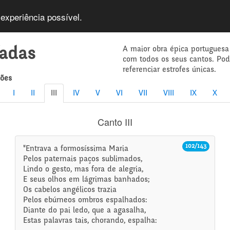
 experiência possível.
A maior obra épica portuguesa
íadas
com todos os seus cantos. Po
referenciar estrofes únicas.
mões
I
II
III
IV
V
VI
VII
VIII
IX
X
Canto III
102/143
"Entrava a formosíssima Maria
Pelos paternais paços sublimados,
Lindo o gesto, mas fora de alegria,
E seus olhos em lágrimas banhados;
Os cabelos angélicos trazia
Pelos ebúrneos ombros espalhados:
Diante do pai ledo, que a agasalha,
Estas palavras tais, chorando, espalha: