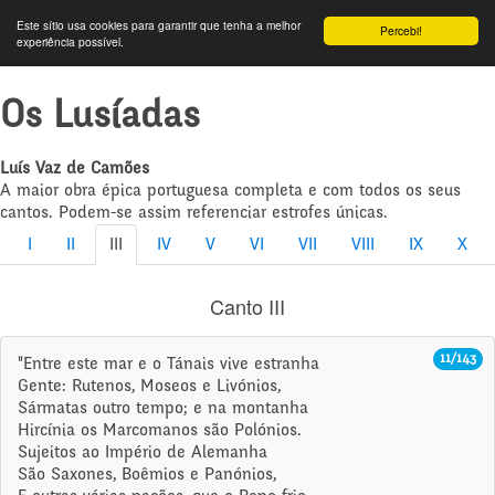
Este sítio usa cookies para garantir que tenha a melhor
Percebi!
experiência possível.
Os Lusíadas
Luís Vaz de Camões
A maior obra épica portuguesa completa e com todos os seus
cantos. Podem-se assim referenciar estrofes únicas.
I
II
III
IV
V
VI
VII
VIII
IX
X
Canto III
11/143
"Entre este mar e o Tánais vive estranha
Gente: Rutenos, Moseos e Livónios,
Sármatas outro tempo; e na montanha
Hircínia os Marcomanos são Polónios.
Sujeitos ao Império de Alemanha
São Saxones, Boêmios e Panónios,