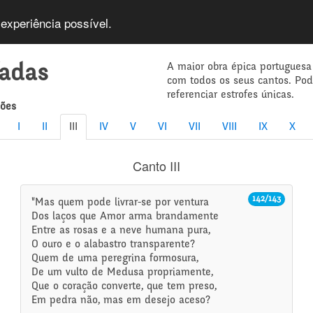
 experiência possível.
A maior obra épica portuguesa
íadas
com todos os seus cantos. Po
referenciar estrofes únicas.
mões
I
II
III
IV
V
VI
VII
VIII
IX
X
Canto III
142/143
"Mas quem pode livrar-se por ventura
Dos laços que Amor arma brandamente
Entre as rosas e a neve humana pura,
O ouro e o alabastro transparente?
Quem de uma peregrina formosura,
De um vulto de Medusa propriamente,
Que o coração converte, que tem preso,
Em pedra não, mas em desejo aceso?