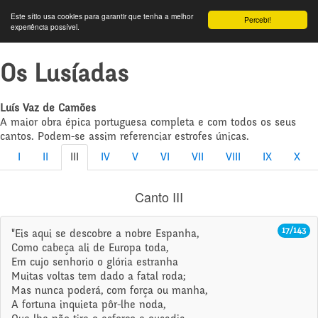
Este sítio usa cookies para garantir que tenha a melhor
Percebi!
experiência possível.
Os Lusíadas
Luís Vaz de Camões
A maior obra épica portuguesa completa e com todos os seus
cantos. Podem-se assim referenciar estrofes únicas.
I
II
III
IV
V
VI
VII
VIII
IX
X
Canto III
17/143
"Eis aqui se descobre a nobre Espanha,
Como cabeça ali de Europa toda,
Em cujo senhorio o glória estranha
Muitas voltas tem dado a fatal roda;
Mas nunca poderá, com força ou manha,
A fortuna inquieta pôr-lhe noda,