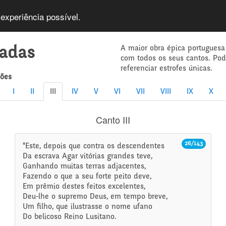
 experiência possível.
A maior obra épica portuguesa
íadas
com todos os seus cantos. Po
referenciar estrofes únicas.
mões
I
II
III
IV
V
VI
VII
VIII
IX
X
Canto III
26/143
"Este, depois que contra os descendentes
Da escrava Agar vitórias grandes teve,
Ganhando muitas terras adjacentes,
Fazendo o que a seu forte peito deve,
Em prêmio destes feitos excelentes,
Deu-lhe o supremo Deus, em tempo breve,
Um filho, que ilustrasse o nome ufano
Do belicoso Reino Lusitano.