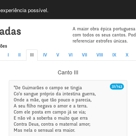
 experiência possível.
A maior obra épica portuguesa
íadas
com todos os seus cantos. Po
referenciar estrofes únicas.
mões
I
II
III
IV
V
VI
VII
VIII
IX
X
Canto III
31/143
"De Guimarães o campo se tingia
Co'o sangue próprio da intestina guerra,
Onde a mãe, que tão pouco o parecia,
A seu filho negava o amor e a terra.
Com ele posta em campo já se via;
E não vê a soberba o muito que erra
Contra Deus, contra o maternal amor;
Mas nela o sensual era maior.