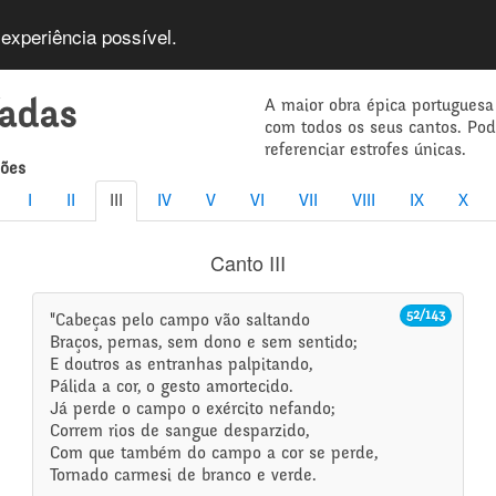
 experiência possível.
A maior obra épica portuguesa
íadas
com todos os seus cantos. Po
referenciar estrofes únicas.
mões
I
II
III
IV
V
VI
VII
VIII
IX
X
Canto III
52/143
"Cabeças pelo campo vão saltando
Braços, pernas, sem dono e sem sentido;
E doutros as entranhas palpitando,
Pálida a cor, o gesto amortecido.
Já perde o campo o exército nefando;
Correm rios de sangue desparzido,
Com que também do campo a cor se perde,
Tornado carmesi de branco e verde.