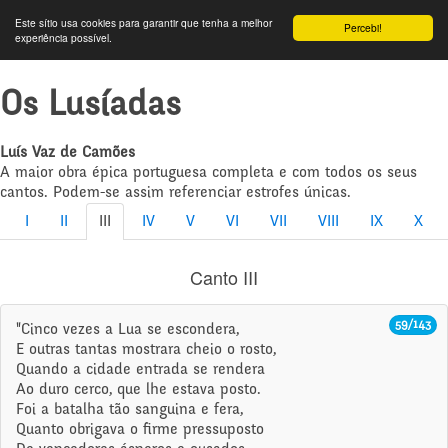
Este sítio usa cookies para garantir que tenha a melhor
Percebi!
experiência possível.
Os Lusíadas
Luís Vaz de Camões
A maior obra épica portuguesa completa e com todos os seus
cantos. Podem-se assim referenciar estrofes únicas.
I
II
III
IV
V
VI
VII
VIII
IX
X
Canto III
59/143
"Cinco vezes a Lua se escondera,
E outras tantas mostrara cheio o rosto,
Quando a cidade entrada se rendera
Ao duro cerco, que lhe estava posto.
Foi a batalha tão sanguina e fera,
Quanto obrigava o firme pressuposto