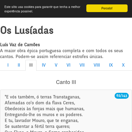
Este sítio usa cookies para garantir que tenha a melhor
Percebi!
experiência possível.
Os Lusíadas
Luís Vaz de Camões
A maior obra épica portuguesa completa e com todos os seus
cantos. Podem-se assim referenciar estrofes únicas.
I
II
III
IV
V
VI
VII
VIII
IX
X
Canto III
62/143
"E vós também, ó terras Transtaganas,
Afamadas co'o dom da flava Ceres,
Obedeceis às forças mais que humanas,
Entregando-lhe os muros e os poderes.
E tu, lavrador Mouro, que te enganas,
Se sustentar a fértil terra queres;