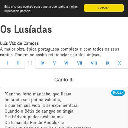
Este sítio usa cookies para garantir que tenha a melhor
Percebi!
experiência possível.
Os Lusíadas
Luís Vaz de Camões
A maior obra épica portuguesa completa e com todos os seus
cantos. Podem-se assim referenciar estrofes únicas.
I
II
III
IV
V
VI
VII
VIII
IX
X
Canto III
85/143
"Sancho, forte mancebo, que ficara
Imitando seu pai na valentia,
E que em sua vida já se exprimentara,
Quando o Bétis de sangue se tingia,
E o bárbaro poder desbaratara
Do Ismaelita Rei de Andaluzia;