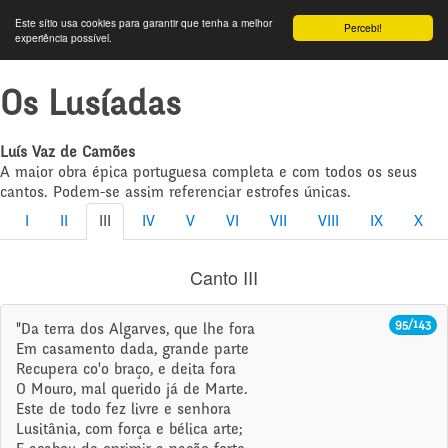
Este sítio usa cookies para garantir que tenha a melhor
Percebi!
experiência possível.
Os Lusíadas
Luís Vaz de Camões
A maior obra épica portuguesa completa e com todos os seus
cantos. Podem-se assim referenciar estrofes únicas.
I
II
III
IV
V
VI
VII
VIII
IX
X
Canto III
95/143
"Da terra dos Algarves, que lhe fora
Em casamento dada, grande parte
Recupera co'o braço, e deita fora
O Mouro, mal querido já de Marte.
Este de todo fez livre e senhora
Lusitânia, com força e bélica arte;