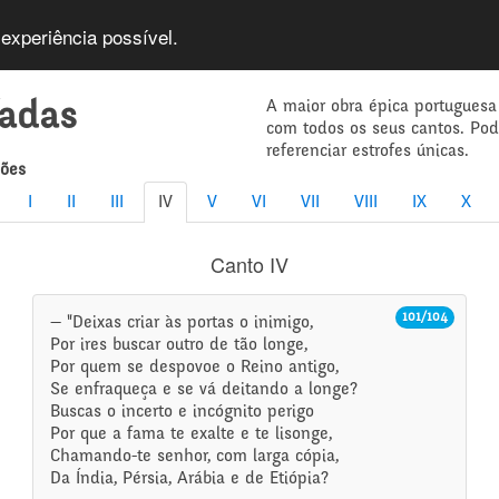
 experiência possível.
A maior obra épica portuguesa
íadas
com todos os seus cantos. Po
referenciar estrofes únicas.
mões
I
II
III
IV
V
VI
VII
VIII
IX
X
Canto IV
101/104
— "Deixas criar às portas o inimigo,
Por ires buscar outro de tão longe,
Por quem se despovoe o Reino antigo,
Se enfraqueça e se vá deitando a longe?
Buscas o incerto e incógnito perigo
Por que a fama te exalte e te lisonge,
Chamando-te senhor, com larga cópia,
Da Índia, Pérsia, Arábia e de Etiópia?