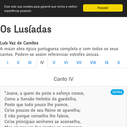
Este sítio usa cookies para garantir que tenha a melhor
Percebi!
experiência possível.
Os Lusíadas
Luís Vaz de Camões
A maior obra épica portuguesa completa e com todos os seus
cantos. Podem-se assim referenciar estrofes únicas.
I
II
III
IV
V
VI
VII
VIII
IX
X
Canto IV
12/104
"Joane, a quem do peito o esforço cresce,
Como a Sansão Hebréio da guedelha,
Posto que tudo pouco lhe parece,
Co'os poucos de seu Reino se aparelha;
E não porque conselho lhe falece,
Co'os principais senhores se aconselha,