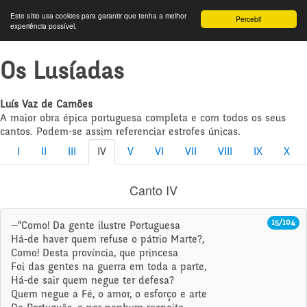
Este sítio usa cookies para garantir que tenha a melhor
Percebi!
experiência possível.
Os Lusíadas
Luís Vaz de Camões
A maior obra épica portuguesa completa e com todos os seus
cantos. Podem-se assim referenciar estrofes únicas.
I
II
III
IV
V
VI
VII
VIII
IX
X
Canto IV
15/104
—"Como! Da gente ilustre Portuguesa
Há-de haver quem refuse o pátrio Marte?,
Como! Desta província, que princesa
Foi das gentes na guerra em toda a parte,
Há-de sair quem negue ter defesa?
Quem negue a Fé, o amor, o esforço e arte