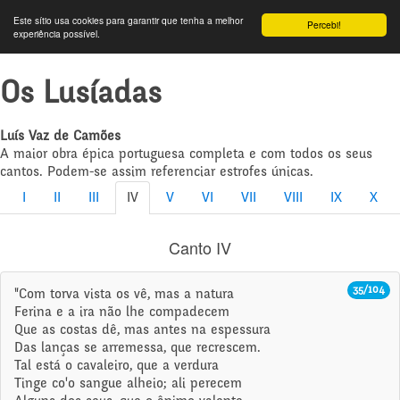
Este sítio usa cookies para garantir que tenha a melhor
Percebi!
experiência possível.
Os Lusíadas
Luís Vaz de Camões
A maior obra épica portuguesa completa e com todos os seus
cantos. Podem-se assim referenciar estrofes únicas.
I
II
III
IV
V
VI
VII
VIII
IX
X
Canto IV
35/104
"Com torva vista os vê, mas a natura
Ferina e a ira não lhe compadecem
Que as costas dê, mas antes na espessura
Das lanças se arremessa, que recrescem.
Tal está o cavaleiro, que a verdura
Tinge co'o sangue alheio; ali perecem