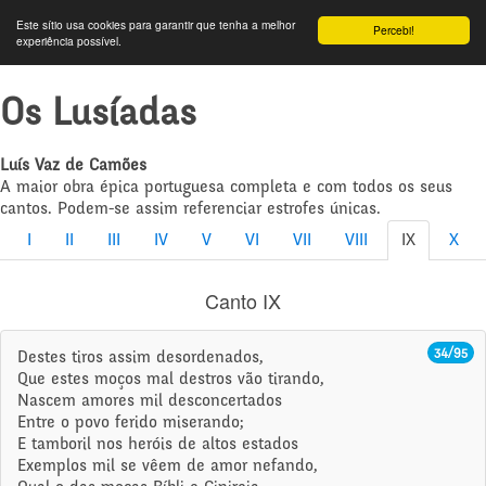
Este sítio usa cookies para garantir que tenha a melhor
Percebi!
experiência possível.
Os Lusíadas
Luís Vaz de Camões
A maior obra épica portuguesa completa e com todos os seus
cantos. Podem-se assim referenciar estrofes únicas.
I
II
III
IV
V
VI
VII
VIII
IX
X
Canto IX
34/95
Destes tiros assim desordenados,
Que estes moços mal destros vão tirando,
Nascem amores mil desconcertados
Entre o povo ferido miserando;
E tamboril nos heróis de altos estados
Exemplos mil se vêem de amor nefando,