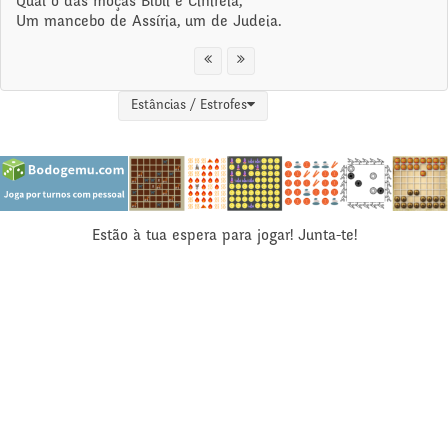
Qual o das moças Bíbli e Cinireia,
Um mancebo de Assíria, um de Judeia.
Estâncias / Estrofes
Estão à tua espera para jogar! Junta-te!