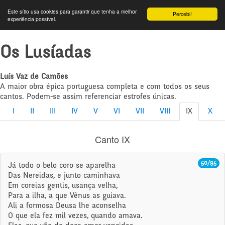
Este sítio usa cookies para garantir que tenha a melhor
Percebi!
experiência possível.
Os Lusíadas
Luís Vaz de Camões
A maior obra épica portuguesa completa e com todos os seus
cantos. Podem-se assim referenciar estrofes únicas.
I
II
III
IV
V
VI
VII
VIII
IX
X
Canto IX
50/95
Já todo o belo coro se aparelha
Das Nereidas, e junto caminhava
Em coreias gentis, usança velha,
Para a ilha, a que Vênus as guiava.
Ali a formosa Deusa lhe aconselha
O que ela fez mil vezes, quando amava.