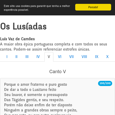
Este sítio usa cookies para garantir que tenha a melhor
Percebi!
experiência possível.
Os Lusíadas
Luís Vaz de Camões
A maior obra épica portuguesa completa e com todos os seus
cantos. Podem-se assim referenciar estrofes únicas.
I
II
III
IV
V
VI
VII
VIII
IX
X
Canto V
100/100
Porque o amor fraterno e puro gosto
De dar a todo o Lusitano feito
Seu louvor, é somente o pressuposto
Das Tágides gentis, e seu respeito.
Porém não deixe enfim de ter disposto
Ninguém a grandes obras sempre o peito,