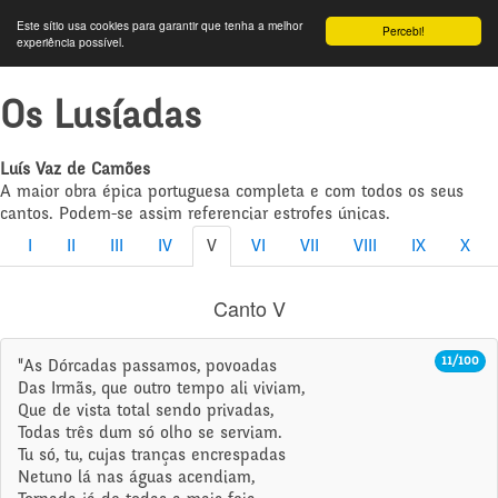
Este sítio usa cookies para garantir que tenha a melhor
Percebi!
experiência possível.
Os Lusíadas
Luís Vaz de Camões
A maior obra épica portuguesa completa e com todos os seus
cantos. Podem-se assim referenciar estrofes únicas.
I
II
III
IV
V
VI
VII
VIII
IX
X
Canto V
11/100
"As Dórcadas passamos, povoadas
Das Irmãs, que outro tempo ali viviam,
Que de vista total sendo privadas,
Todas três dum só olho se serviam.
Tu só, tu, cujas tranças encrespadas
Netuno lá nas águas acendiam,