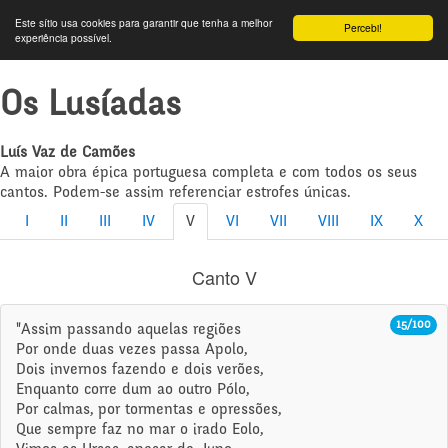
Este sítio usa cookies para garantir que tenha a melhor
Percebi!
experiência possível.
Os Lusíadas
Luís Vaz de Camões
A maior obra épica portuguesa completa e com todos os seus
cantos. Podem-se assim referenciar estrofes únicas.
I
II
III
IV
V
VI
VII
VIII
IX
X
Canto V
15/100
"Assim passando aquelas regiões
Por onde duas vezes passa Apolo,
Dois invernos fazendo e dois verões,
Enquanto corre dum ao outro Pólo,
Por calmas, por tormentas e opressões,
Que sempre faz no mar o irado Eolo,