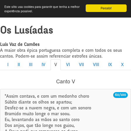
Este sítio usa cookies para garantir que tenha a melhor
Percebi!
experiência possível.
Os Lusíadas
Luís Vaz de Camões
A maior obra épica portuguesa completa e com todos os seus
cantos. Podem-se assim referenciar estrofes únicas.
I
II
III
IV
V
VI
VII
VIII
IX
X
Canto V
60/100
"Assim contava, e com um medonho choro
Súbito diante os olhos se apartou;
Desfez-se a nuvem negra, e com um sonoro
Bramido muito longe o mar soou.
Eu, levantando as mãos ao santo coro
Dos anjos, que tão longe nos guiou,