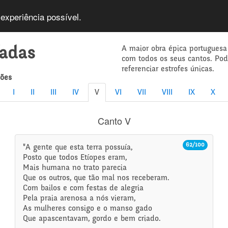
 experiência possível.
A maior obra épica portuguesa
íadas
com todos os seus cantos. Po
referenciar estrofes únicas.
mões
I
II
III
IV
V
VI
VII
VIII
IX
X
Canto V
62/100
"A gente que esta terra possuía,
Posto que todos Etíopes eram,
Mais humana no trato parecia
Que os outros, que tão mal nos receberam.
Com bailos e com festas de alegria
Pela praia arenosa a nós vieram,
As mulheres consigo e o manso gado
Que apascentavam, gordo e bem criado.