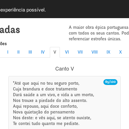
 experiência possível.
A maior obra épica portuguesa
íadas
com todos os seus cantos. Po
referenciar estrofes únicas.
mões
I
II
III
IV
V
VI
VII
VIII
IX
X
Canto V
85/100
"Até que aqui no teu seguro porto,
Cuja brandura e doce tratamento
Dará saúde a um vivo, e vida a um morto,
Nos trouxe a piedade do alto assento.
Aqui repouso, aqui doce conforto,
Nova quietação do pensamento
Nos deste: e vês aqui, se atento ouviste,
Te contei tudo quanto me pediste.