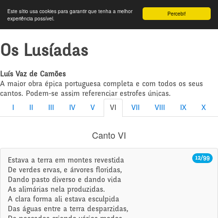
Este sítio usa cookies para garantir que tenha a melhor
Percebi!
experiência possível.
Os Lusíadas
Luís Vaz de Camões
A maior obra épica portuguesa completa e com todos os seus
cantos. Podem-se assim referenciar estrofes únicas.
I
II
III
IV
V
VI
VII
VIII
IX
X
Canto VI
12/99
Estava a terra em montes revestida
De verdes ervas, e árvores floridas,
Dando pasto diverso e dando vida
As alimárias nela produzidas.
A clara forma ali estava esculpida
Das águas entre a terra desparzidas,