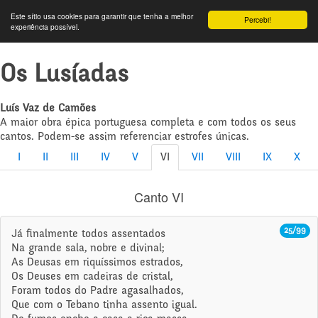
Este sítio usa cookies para garantir que tenha a melhor
Percebi!
experiência possível.
Os Lusíadas
Luís Vaz de Camões
A maior obra épica portuguesa completa e com todos os seus
cantos. Podem-se assim referenciar estrofes únicas.
I
II
III
IV
V
VI
VII
VIII
IX
X
Canto VI
25/99
Já finalmente todos assentados
Na grande sala, nobre e divinal;
As Deusas em riquíssimos estrados,
Os Deuses em cadeiras de cristal,
Foram todos do Padre agasalhados,
Que com o Tebano tinha assento igual.