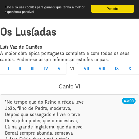
Este sítio usa cookies para garantir que tenha a melhor
Percebi!
experiência possível.
Os Lusíadas
Luís Vaz de Camões
A maior obra épica portuguesa completa e com todos os seus
cantos. Podem-se assim referenciar estrofes únicas.
I
II
III
IV
V
VI
VII
VIII
IX
X
Canto VI
43/99
"No tempo que do Reino a rédea leve
João, filho de Pedro, moderava,
Depois que sossegado e livre o teve
Do vizinho poder, que o molestava,
Lá na grande Inglaterra, que da neve
Boreal sempre abunda, semeava